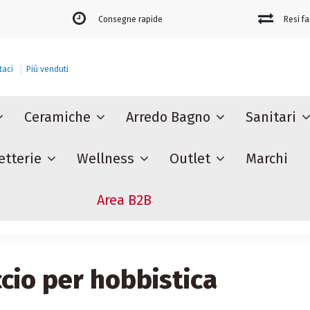
Consegne rapide
Resi fa
taci
Più venduti
Ceramiche
Arredo Bagno
Sanitari
etterie
Wellness
Outlet
Marchi
Area B2B
ccio per hobbistica