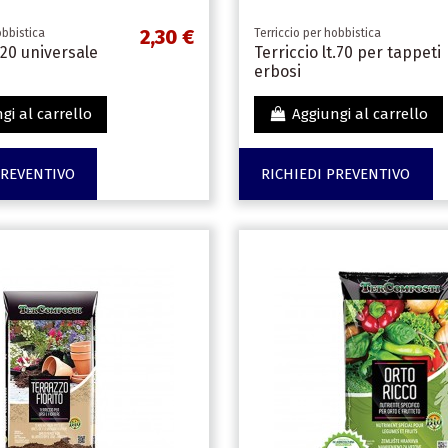
2,30 €
obbistica
Terriccio per hobbistica
t.20 universale
Terriccio lt.70 per tappeti
erbosi
gi al carrello
Aggiungi al carrello
PREVENTIVO
RICHIEDI PREVENTIVO