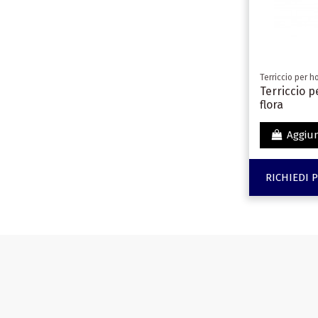
Terriccio per h
Terriccio pe
flora
Aggiun
RICHIEDI 