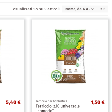
Visualizzati 1-9 su 9 articoli
Nome, da A a Z
9
5,40 €
1,50 €
Terriccio per hobbistica
Terriccio lt.10 universale
''comodo''