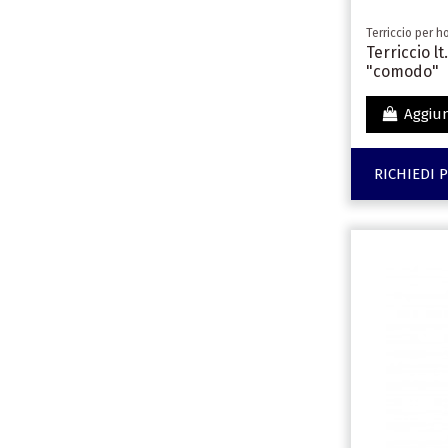
Terriccio per h
Terriccio l
"comodo"
Aggiun
RICHIEDI 