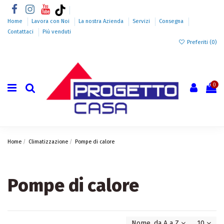
Home
Lavora con Noi
La nostra Azienda
Servizi
Consegna
Contattaci
Più venduti
Preferiti (
0
)
0
Home
Climatizzazione
Pompe di calore
Pompe di calore
Nome, da A a Z
10