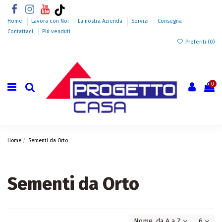
Home
Lavora con Noi
La nostra Azienda
Servizi
Consegna
Contattaci
Più venduti
Preferiti (
0
)
0
Home
Sementi da Orto
Sementi da Orto
Nome, da A a Z
6