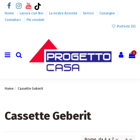
Home
Lavora con Noi
La nostra Azienda
Servizi
Consegna
Contattaci
Più venduti
Preferiti (
0
)
0
Home
Cassette Geberit
Cassette Geberit
Nome, da A a Z
4