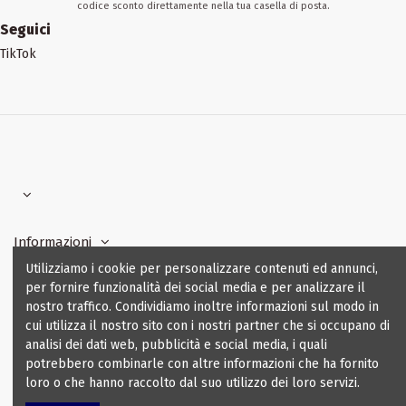
codice sconto direttamente nella tua casella di posta.
Seguici
TikTok
Informazioni
Utilizziamo i cookie per personalizzare contenuti ed annunci,
per fornire funzionalità dei social media e per analizzare il
I nostri contatti
nostro traffico. Condividiamo inoltre informazioni sul modo in
cui utilizza il nostro sito con i nostri partner che si occupano di
analisi dei dati web, pubblicità e social media, i quali
potrebbero combinarle con altre informazioni che ha fornito
loro o che hanno raccolto dal suo utilizzo dei loro servizi.
©2024 NewLogiService sooc. coop. - tutti i diritti sono riservati