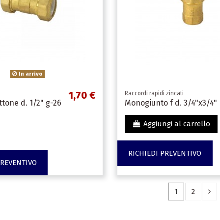
In arrivo
1,70 €
Raccordi rapidi zincati
ttone d. 1/2" g-26
Monogiunto f d. 3/4"x3/4"
Aggiungi al carrello
RICHIEDI PREVENTIVO
PREVENTIVO
1
2