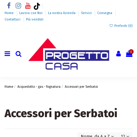
Home
Lavora con Noi
La nostra Azienda
Servizi
Consegna
Contattaci
Più venduti
Preferiti (
0
)
0
Home
Acquedotto - gas - fognatura
Accessori per Serbatoi
Accessori per Serbatoi
Nome, da A a Z
12