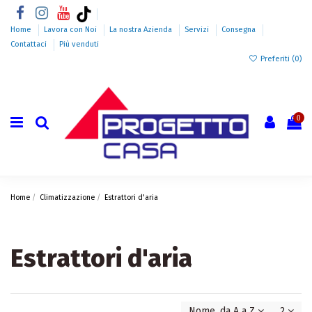
Home
Lavora con Noi
La nostra Azienda
Servizi
Consegna
Contattaci
Più venduti
Preferiti (
0
)
0
Home
Climatizzazione
Estrattori d'aria
Estrattori d'aria
Nome, da A a Z
2