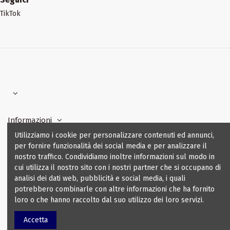
TikTok
Informazioni
Utilizziamo i cookie per personalizzare contenuti ed annunci,
per fornire funzionalità dei social media e per analizzare il
I nostri contatti
nostro traffico. Condividiamo inoltre informazioni sul modo in
cui utilizza il nostro sito con i nostri partner che si occupano di
analisi dei dati web, pubblicità e social media, i quali
potrebbero combinarle con altre informazioni che ha fornito
loro o che hanno raccolto dal suo utilizzo dei loro servizi.
©2024 NewLogiService sooc. coop. - tutti i diritti sono riservati
Accetta